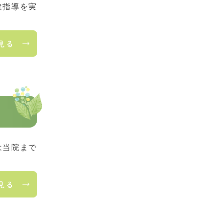
健指導を実
見る
は当院まで
見る