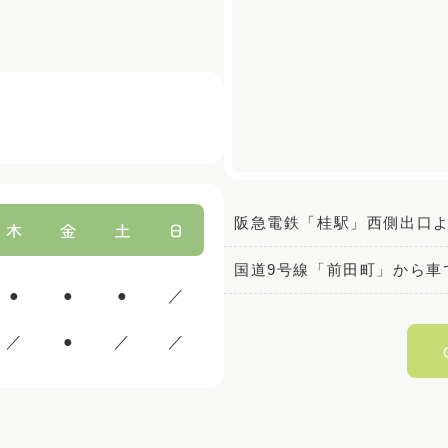
阪急電鉄「桂駅」西側出口よ
木
金
土
日
国道9号線「前田町」から車
●
●
●
／
／
●
／
／