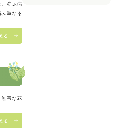
圧、糖尿病
積み重なる
見る
、無害な花
見る